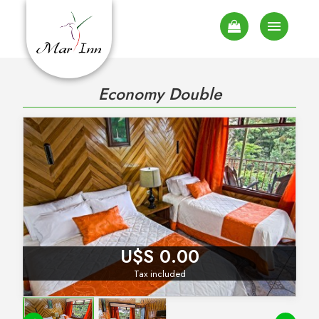

Economy Double
U$S 0.00
Tax included